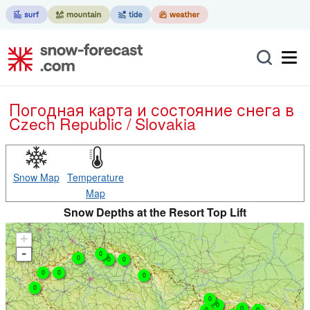
Погодная карта и состояние снега в
Czech Republic / Slovakia
Snow Map
Temperature
Map
Snow Depths at the Resort Top Lift
+
-
0
0
0
0
0
0
0
0
0
0
0
0
0