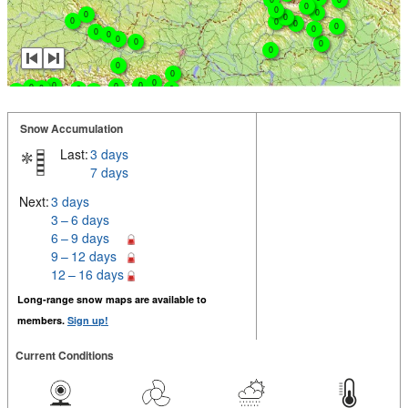
0
0
0
0
0
0
0
0
0
0
0
0
0
0
0
0
0
0
0
0
0
0
0
0
0
0
0
0
Snow Accumulation
Last:
3 days
7 days
Next:
3 days
3 – 6 days
6 – 9 days
9 – 12 days
12 – 16 days
Long-range snow maps are available to
members.
Sign up!
Current Conditions