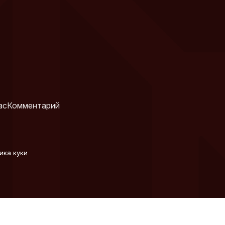
ас
Комментарий
ика куки