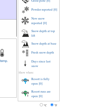
Good piste
[0]
Powder reported
[0]
New snow
reported
[0]
Snow depth at top
lift
Snow depth at base
Fresh snow depth
 temp.
Days since last
snow
Show where:
Resort is fully
open
[0]
Resort runs are
open
[0]
°C
°F