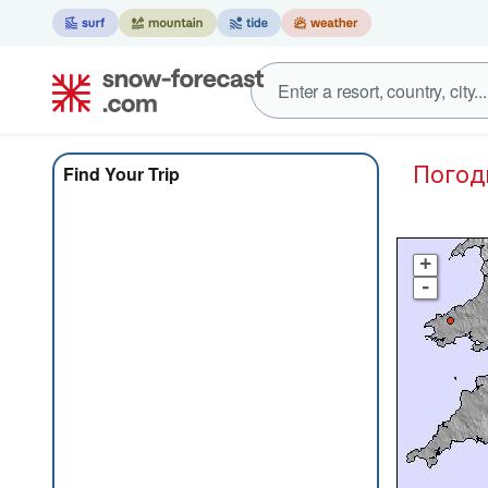
Пого
Find Your Trip
+
-