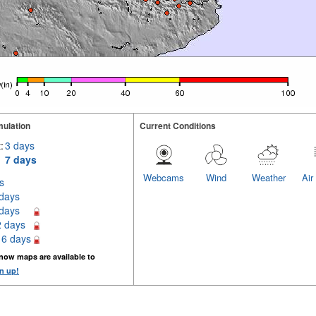
ulation
Current Conditions
:
3 days
7 days
Webcams
Wind
Weather
Air
s
 days
 days
2 days
16 days
now maps are available to
n up!