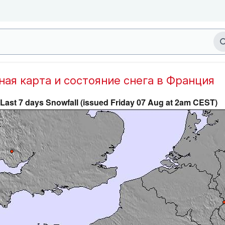
дная карта и состояние снега в Франция
Last 7 days Snowfall (issued Friday 07 Aug at 2am CEST)