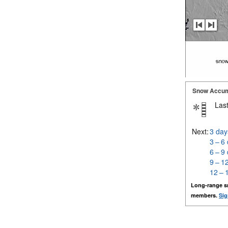
Snow Accum
Last
Next:
3 day
3 – 6
6 – 9
9 – 1
12 – 
Long-range s
members.
Sig