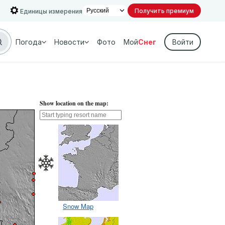
Получить премиум
Единицы измерения
Погода
Новости
Фото
Мой
Снег
Войти
Show location on the map:
Snow Map