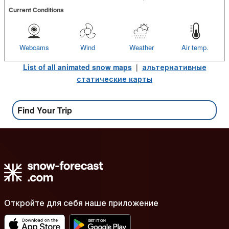
Current Conditions
Webcams
Wind
Weather
Air temp.
List of all animated snow maps
|
альтернативные
статические карты
Find Your Trip
Откройте для себя наше приложение