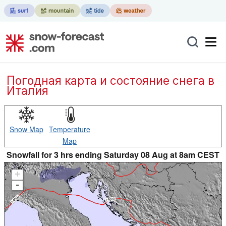
Погодная карта и состояние снега в
Италия
Snow Map
Temperature
Map
Snowfall for 3 hrs ending Saturday 08 Aug at 8am CEST
+
-