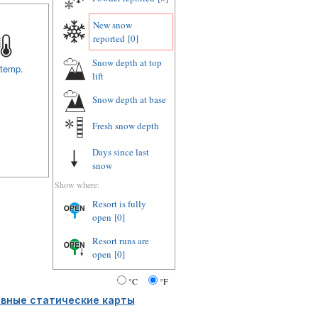
New snow
reported
[0]
Snow depth at top
 temp.
lift
Snow depth at base
Fresh snow depth
Days since last
snow
Show where:
Resort is fully
open
[0]
Resort runs are
open
[0]
°C
°F
вные статические карты