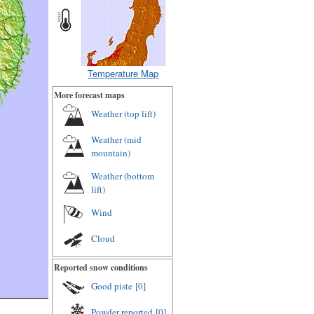
Temperature Map
More forecast maps
Weather (top lift)
Weather (mid
mountain)
Weather (bottom
lift)
Wind
Cloud
Reported snow conditions
Good piste
[0]
Powder reported
[0]