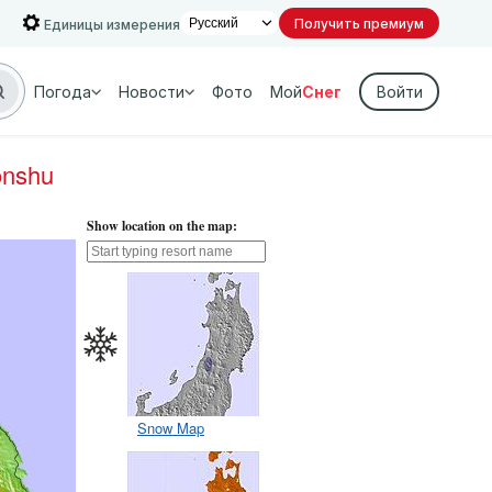
Получить премиум
Единицы измерения
Погода
Новости
Фото
Мой
Снег
Войти
onshu
Show location on the map:
Snow Map