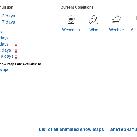
ulation
Current Conditions
:
3 days
7 days
Webcams
Wind
Weather
Air
s
 days
 days
2 days
16 days
now maps are available to
n up!
List of all animated snow maps
|
альтернати