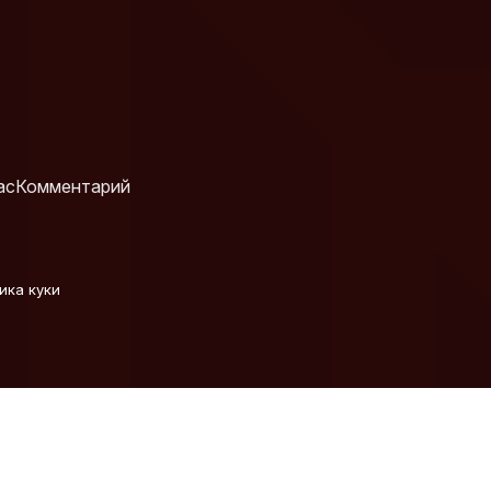
ас
Комментарий
ика куки