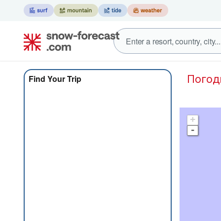
Пого
Find Your Trip
+
-