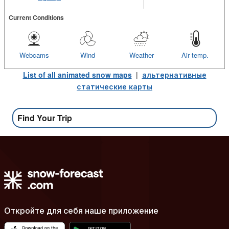
Current Conditions
Webcams
Wind
Weather
Air temp.
List of all animated snow maps
|
альтернативные
статические карты
Find Your Trip
Откройте для себя наше приложение