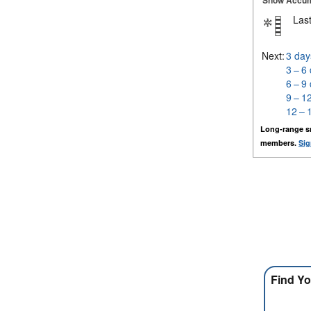
Snow Accum
Last
Next:
3 day
3 – 6
6 – 9
9 – 1
12 – 
Long-range s
members.
Sig
Find Yo