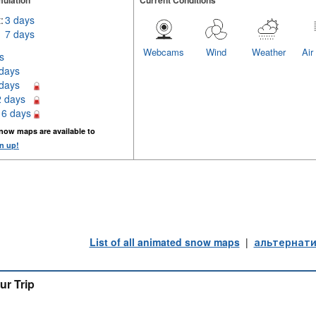
ulation
Current Conditions
:
3 days
7 days
Webcams
Wind
Weather
Air
s
 days
 days
2 days
16 days
now maps are available to
n up!
List of all animated snow maps
|
альтернати
ur Trip