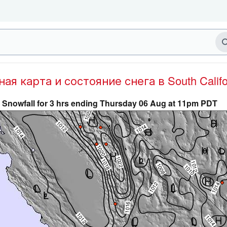
ная карта и состояние снега в South Califo
Snowfall for 3 hrs ending Thursday 06 Aug at 11pm PDT