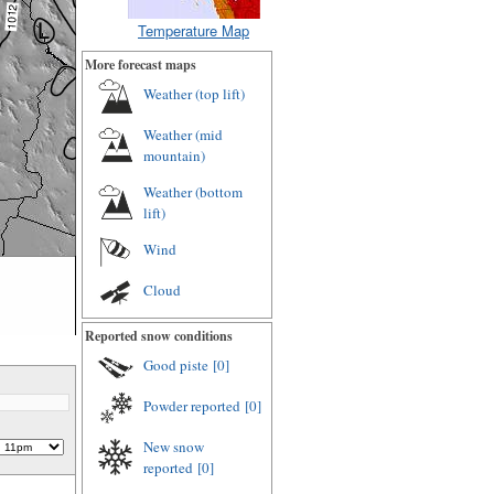
Temperature Map
More forecast maps
Weather (top lift)
Weather (mid
mountain)
Weather (bottom
lift)
Wind
Cloud
Reported snow conditions
Good piste
[0]
Powder reported
[0]
New snow
reported
[0]