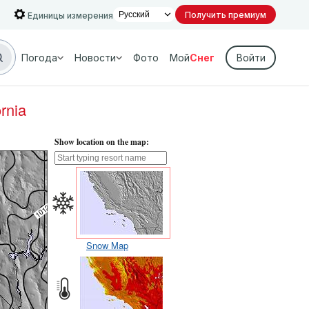
Получить премиум
Единицы измерения
Погода
Новости
Фото
Мой
Снег
Войти
rnia
Show location on the map:
Snow Map