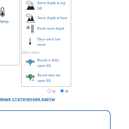
Snow depth at top
lift
Snow depth at base
 temp.
Fresh snow depth
Days since last
snow
Show where:
Resort is fully
open
[0]
Resort runs are
open
[0]
°C
°F
вные статические карты