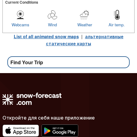
Current Conditions
Webcams
Wind
Weather
Air temp.
List of all animated snow maps
|
альтернативные
статические карты
Find Your Trip
Откройте для себя наше приложение