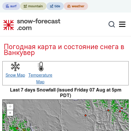
Погодная карта и состояние снега в
Ванкувер
Snow Map
Temperature
Map
Last 7 days Snowfall (issued Friday 07 Aug at 5pm
PDT)
+
-