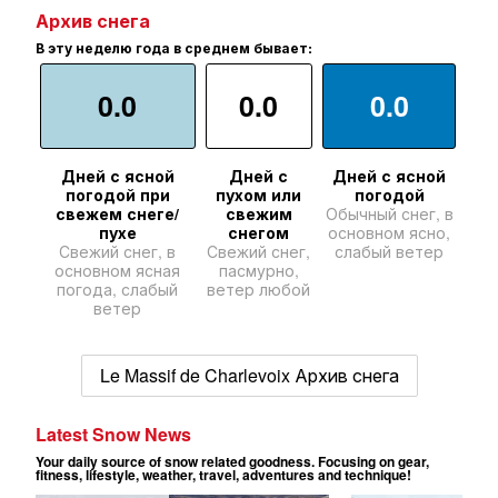
Архив снега
В эту неделю года в среднем бывает:
0.0
0.0
0.0
Дней с ясной
Дней с
Дней с ясной
погодой при
пухом или
погодой
свежем снеге/
свежим
Обычный снег, в
пухе
снегом
основном ясно,
Свежий снег, в
Свежий снег,
слабый ветер
основном ясная
пасмурно,
погода, слабый
ветер любой
ветер
Le Massif de Charlevoix Архив снега