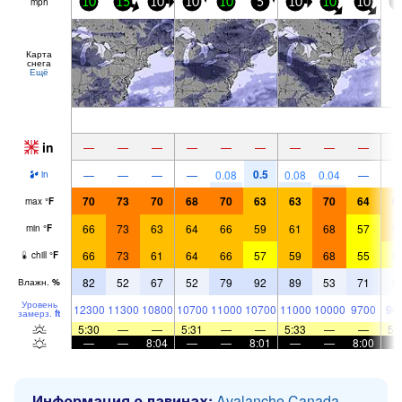
mph
10
15
10
10
10
5
10
10
10
5
Карта
снега
Ещё
in
—
—
—
—
—
—
—
—
—
0.5
—
—
—
—
0.08
0.08
0.04
—
in
70
73
70
68
70
63
63
70
64
6
max
°
F
66
73
63
64
66
59
61
68
57
5
min
°
F
66
73
61
64
66
57
59
68
55
5
chill
°
F
82
52
67
52
79
92
89
53
71
5
Влажн.
%
Уровень
12300
11300
10800
10700
11000
10700
11000
10000
9700
90
замерз.
ft
5:30
—
—
5:31
—
—
5:33
—
—
5:
—
—
8:04
—
—
8:01
—
—
8:00
Информация о лавинах:
Avalanche Canada