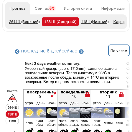
Прогноз
Сейчас
История снега
Информация о 
2644
ft
(Верхний)
1381
ft
(Средний)
118
ft
(Нижний)
Карты п
последние 6 дней
сейчас
По часам
Next 3 days weather summary:
Об
Умеренный дождь (всего 17.0mm), сильнее всего в
Си
понедельник вечером. Тепло (максимум 23°C в
че
воскресенье после обеда, минимум 14°C во вторник
об
вечером). Ветер в целом останется несильным.
ус
за
Высота
воскресенье
понедельник
вторник
9
10
11
утро
день
ночь
утро
день
ночь
утро
день
ночь
ут
2644
ft
1381
ft
част.
част.
част.
слаб.
сильн.
риск
час
118
ft
ясно
ливни
ясно
облач.
облач.
облач.
дождь
дождь
грозы
обл