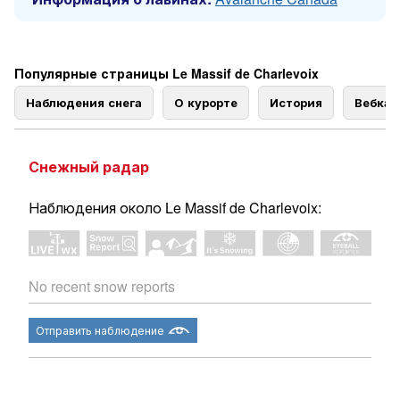
Популярные страницы Le Massif de Charlevoix
Наблюдения снега
О курорте
История
Вебка
Снежный радар
Наблюдения около Le Massif de Charlevoix:
No recent snow reports
Отправить наблюдение