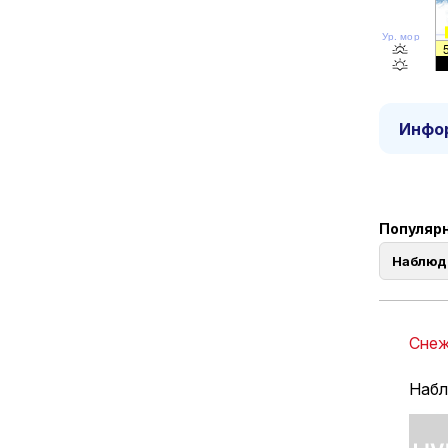
Ур. моря
Инфор
Популярн
Наблюд
Снеж
Набл