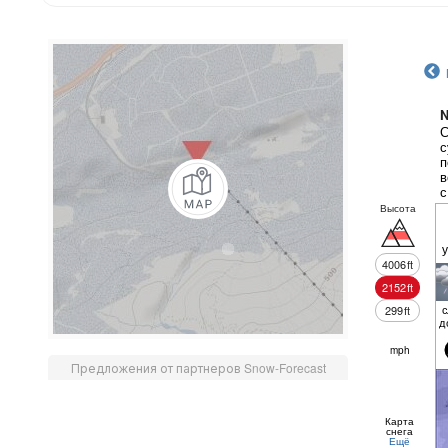
N
С
с
п
в
с
п
Высота
4006
ft
2152
ft
с
299
ft
д
mph
Предложения от партнеров Snow-Forecast
Карта
снега
Ещё