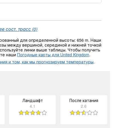
е сост. трасс (0)
рованный для определенной высоты: 656 m. Наши
зы между вершиной, серединой и нижней точкой
используйте линки выше таблицы. Чтобы получить
йте наши
Погодные карты для United Kingdom
.
ния и том, как мы прогнозируем температуры
.
Ландшафт
После катания
4.1
2.6