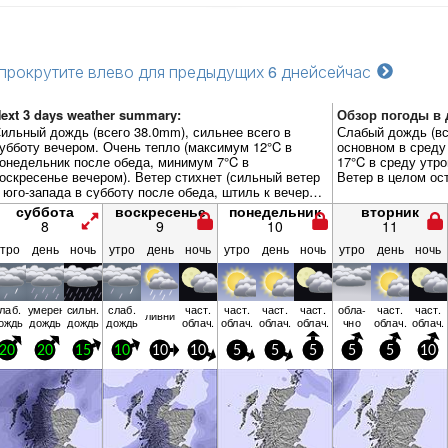
прокрутите влево для предыдущих 6 дней
сейчас
ext 3 days weather summary:
Обзор погоды в д
ильный дождь (всего 38.0mm), сильнее всего в
Слабый дождь (вс
убботу вечером. Очень тепло (максимум 12°C в
основном в среду
онедельник после обеда, минимум 7°C в
17°C в среду утро
оскресенье вечером). Ветер стихнет (сильный ветер
Ветер в целом ос
 юго-запада в субботу после обеда, штиль к вечеру
онедельника).
суббота
воскресенье
понедельник
вторник
8
9
10
11
утро
день
ночь
утро
день
ночь
утро
день
ночь
утро
день
ночь
лаб.
умерен.
сильн.
слаб.
част.
част.
част.
част.
обла­
част.
част.
ливни
ождь
дождь
дождь
дождь
облач.
облач.
облач.
облач.
чно
облач.
облач.
20
20
15
10
10
10
5
5
5
5
5
10