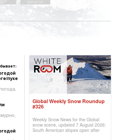
 бывает:
огодой
ге/пухе
погода,
Global Weekly Snow Roundup
ли
#326
смурно,
Weekly Snow News for the Global
snow scene, updated 7 August 2026:
South American slopes open after
огодой
huge snowfalls, New Zealand posts