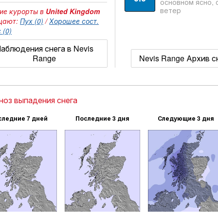
основном ясно, 
ветер
ие курорты в
United Kingdom
щают:
Пух (0)
/
Хорошее сост.
 (0)
аблюдения снега в Nevis
Range
Nevis Range Архив с
ноз выпадения снега
следние 7 дней
Последние 3 дня
Следующие 3 дня