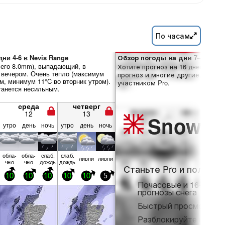
По часам
ни 4-6 в Nevis Range
Обзор погоды на дни 7–16:
его 8.0mm), выпадающий, в
Хотите прогноз на 16 дней? Отк
 вечером. Очень тепло (максимум
прогноз и многие другие функци
м, минимум 11°C во вторник утром).
участником Pro.
танется несильным.
среда
четверг
12
13
Snow
Pr
утро
день
ночь
утро
день
ночь
обла­
обла­
слаб.
слаб.
ливни
ливни
чно
чно
дождь
дождь
Станьте Pro и получит
10
10
10
10
10
5
Почасовые и 16-днев
прогнозы снега
Быстрый просмотр бе
Разблокируйте полны