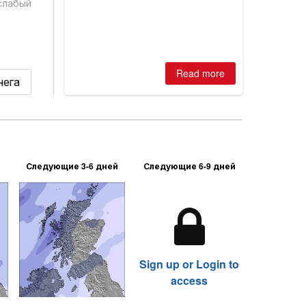
best conditions of season so far,
слабый
Australian areas open most terrain of
2026, northern hemisphere down to
two outdoor areas still open.
Read more
нега
Следующие 3-6 дней
Следующие 6-9 дней
Sign up or Login to
access