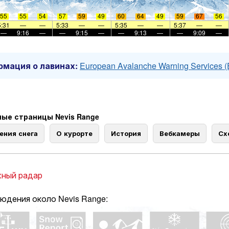
55
55
54
57
59
49
60
64
49
59
67
56
5:31
—
—
5:33
—
—
5:35
—
—
5:37
—
—
—
9:16
—
—
9:15
—
—
9:13
—
—
9:09
—
мация о лавинах:
European Avalanche Warning Services 
ые страницы Nevis Range
ения снега
О курорте
История
Вебкамеры
Сх
ный радар
юдения около Nevis Range: