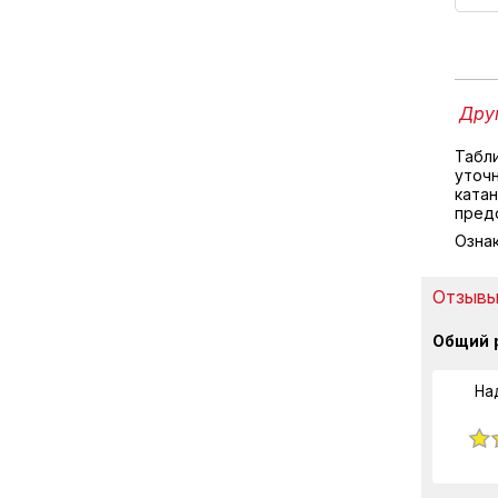
Друг
Табл
уточ
катан
пред
Озна
Отзывы
Общий 
На