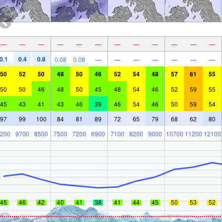
—
—
—
—
—
—
—
—
—
—
—
—
0.1
0.4
0.8
0.08
0.08
—
—
—
—
—
—
—
50
52
50
48
50
46
52
54
48
57
61
55
50
50
46
48
50
45
48
54
46
52
59
55
45
43
41
43
46
39
46
54
46
50
59
54
97
99
100
84
81
89
72
65
79
68
62
80
200
9700
8500
7500
7200
6900
7100
8200
9000
10700
11200
12100
45
46
42
40
41
38
41
44
45
50
53
52