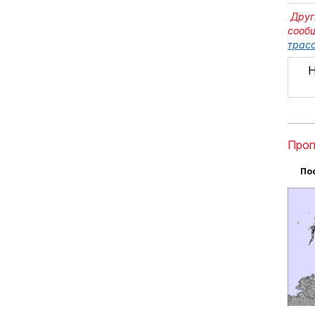
Друг
сооб
трасс
Н
Прог
По