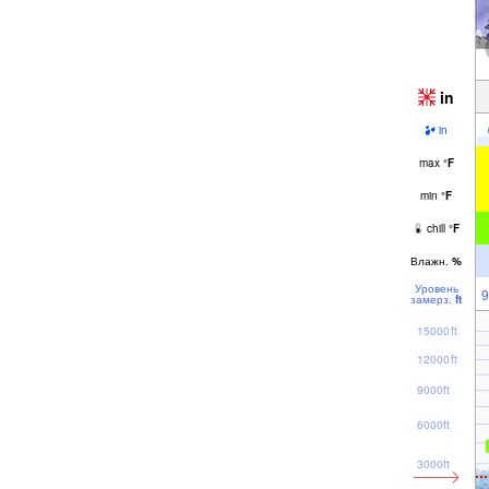
in
in
max
°
F
min
°
F
chill
°
F
Влажн.
%
Уровень
9
замерз.
ft
15000ft
12000ft
9000ft
6000ft
3000ft