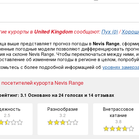
ие курорты в
United Kingdom
сообщают:
Пух (0)
/
Хороше
ица выше представляет прогноз погоды в
Nevis Range
, сформи
ненные погодные модели позволяют дифференцировать прогно
ия на склоне Nevis Range. Чтобы переключаться между ними, 
оставление об изменении погоды в регионе в целом, попробу
комьтесь с более подробной информацией об
уровнях замерза
 посетителей курорта Nevis Range
рейтинг:
3.1
Основано на
24
голосах и
14
отзывах
дежность
Разнообразие
Внетрассовое
2.5
3.2
катание
3.8