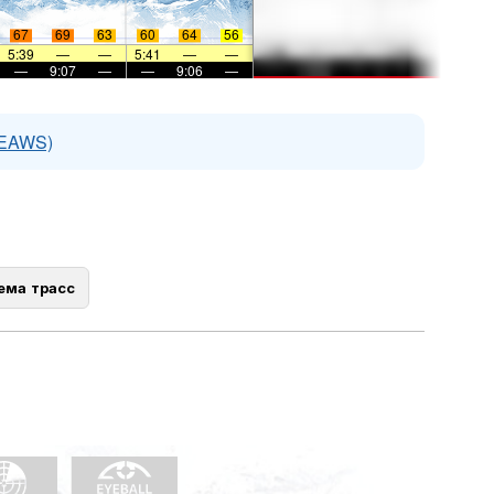
67
69
63
60
64
56
5:39
—
—
5:41
—
—
—
9:07
—
—
9:06
—
(EAWS)
ема трасс