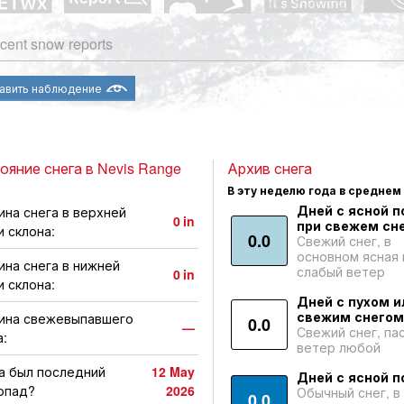
cent snow reports
авить наблюдение
ояние снега в Nevis Range
Архив снега
В эту неделю года в среднем
Дней с ясной п
ина снега в верхней
0
in
при свежем сне
и склона:
0.0
Свежий снег, в
основном ясная 
ина снега в нижней
слабый ветер
0
in
и склона:
Дней с пухом и
свежим снегом
ина свежевыпавшего
0.0
—
Свежий снег, па
а:
ветер любой
а был последний
12 May
Дней с ясной п
опад?
2026
Обычный снег, в
0.0