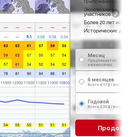
приложении и на веб-
Эксклюзивные скидки
участников
Более 20 лет истории 
—
—
—
—
—
—
Исторические данные 
0.1
—
—
0.08
0.08
0.04
63
63
61
57
59
55
Месяц
59
63
57
55
57
54
Продлевается
57
61
54
52
54
52
ежемесячно
78
81
90
94
86
91
6 месяцев
11500
12300
11500
11300
11000
10800
Всего 4.17 $ / месяц
Годовой
Всего 2.50 $ / месяц
54
55
55
51
51
51
Продолжит