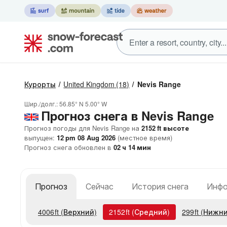
Курорты
United Kingdom
(18)
Nevis Range
Шир./долг.:
56.85° N
5.00° W
Прогноз снега в Nevis Range
Прогноз погоды для Nevis Range на
2152
ft
высоте
выпущен:
12 pm 08 Aug 2026
(местное время)
Прогноз снега обновлен в
02
ч
14
мин
Прогноз
Сейчас
История снега
Инфо
4006
ft
(Верхний)
2152
ft
(Средний)
299
ft
(Нижни