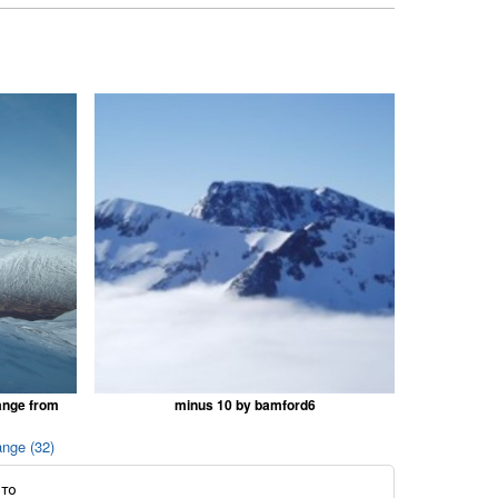
ange from
minus 10 by bamford6
nge (32)
ото