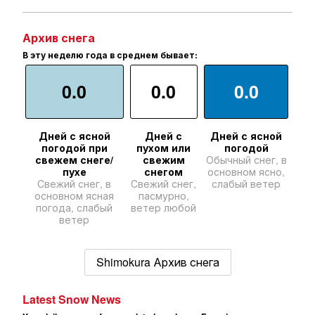
Архив снега
В эту неделю года в среднем бывает:
0.0
0.0
0.0
Дней с ясной
Дней с
Дней с ясной
погодой при
пухом или
погодой
свежем снеге/
свежим
Обычный снег, в
пухе
снегом
основном ясно,
Свежий снег, в
Свежий снег,
слабый ветер
основном ясная
пасмурно,
погода, слабый
ветер любой
ветер
Shimokura Архив снега