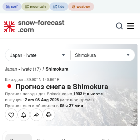
Japan - Iwate
(17)
Shimokura
Шир./долг.:
39.90° N
140.96° E
Прогноз снега в Shimokura
Прогноз погоды для Shimokura на
1903
ft
высоте
выпущен:
2 am 08 Aug 2026
(местное время)
Прогноз снега обновлен в
05
ч
37
мин