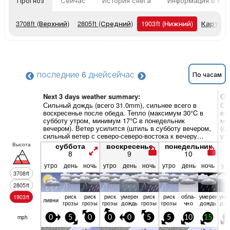
Прогноз
Сейчас
История снега
Информация о кур
3708
ft
(Верхний)
2805
ft
(Средний)
1903
ft
(Нижний)
Карты п
последние 6 дней
сейчас
По часам
Next 3 days weather summary:
Об
Сильный дождь (всего 31.0mm), сильнее всего в
Си
воскресенье после обеда. Тепло (максимум 30°C в
вт
субботу утром, минимум 17°C в понедельник
ми
вечером). Ветер усилится (штиль в субботу вечером,
(с
сильный ветер с северо-северо-востока к вечеру
ут
понедельника).
чет
Высота
суббота
воскресенье
понедельник
8
9
10
утро
день
ночь
утро
день
ночь
утро
день
ночь
ут
3708
ft
2805
ft
риск
риск
риск
умерен.
риск
риск
обла­
умерен.
уме
1903
ft
ливни
грозы
грозы
грозы
дождь
грозы
грозы
чно
дождь
дож
mph
0
5
0
0
0
5
5
10
15
2