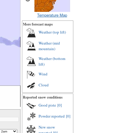
Temperature Map
More forecast maps
Weather (top lift)
Weather (mid
mountain)
Weather (bottom
lift)
Wind
Cloud
Reported snow conditions
Good piste
[0]
Powder reported
[0]
New snow
reported
[0]