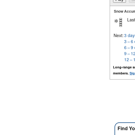
Snow Accum
Last
Next:
3 day
3 – 6
6 – 9
9 – 1
12 – 
Long-range s
members.
Sig
Find Yo