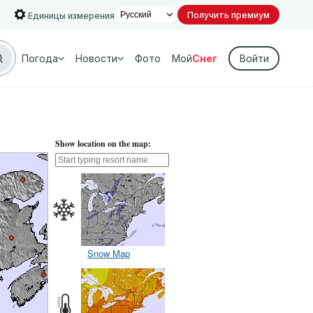
Получить премиум
Единицы измерения
Погода
Новости
Фото
Мой
Снег
Войти
Show location on the map:
Snow Map