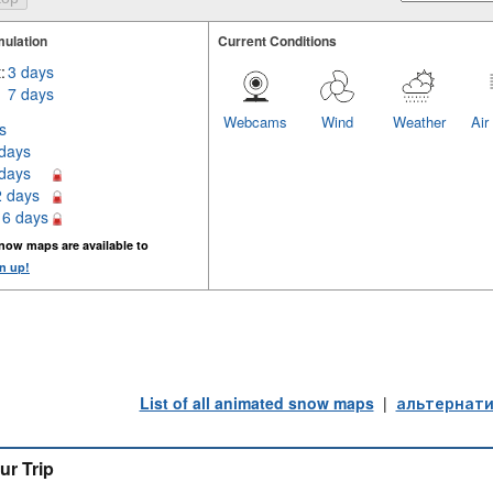
ulation
Current Conditions
:
3 days
7 days
Webcams
Wind
Weather
Air
s
 days
 days
2 days
16 days
now maps are available to
n up!
List of all animated snow maps
|
альтернати
ur Trip