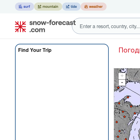
Пого
Find Your Trip
+
-