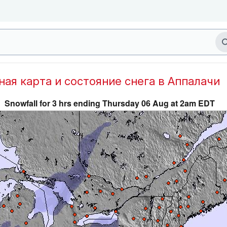
дная карта и состояние снега в Аппалачи
Snowfall for 3 hrs ending Thursday 06 Aug at 2am EDT