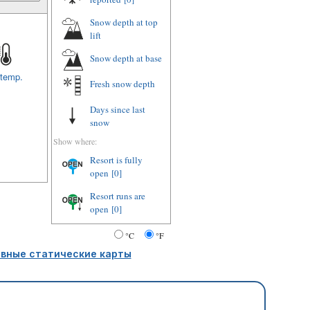
Snow depth at top
lift
Snow depth at base
 temp.
Fresh snow depth
Days since last
snow
Show where:
Resort is fully
open
[0]
Resort runs are
open
[0]
°C
°F
вные статические карты