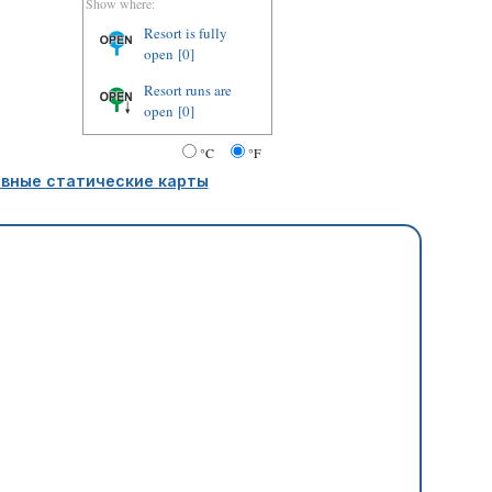
Show where:
Resort is fully
open
[0]
Resort runs are
open
[0]
°C
°F
вные статические карты