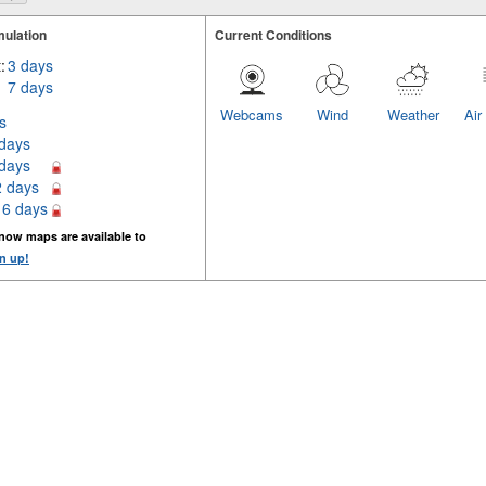
ulation
Current Conditions
:
3 days
7 days
Webcams
Wind
Weather
Air
s
 days
 days
2 days
16 days
now maps are available to
n up!