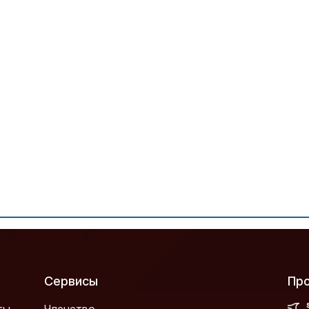
Сервисы
П
ты
Членство