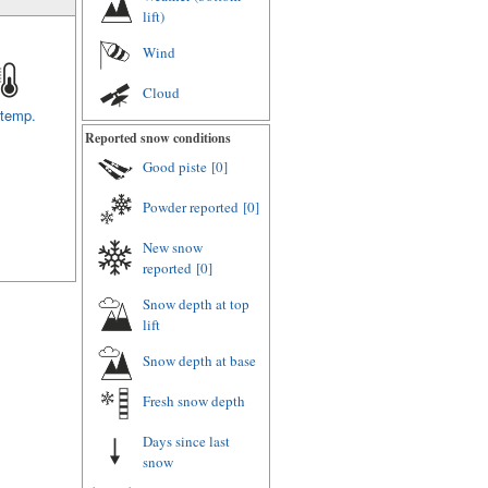
lift)
Wind
Cloud
 temp.
Reported snow conditions
Good piste
[0]
Powder reported
[0]
New snow
reported
[0]
Snow depth at top
lift
Snow depth at base
Fresh snow depth
Days since last
snow