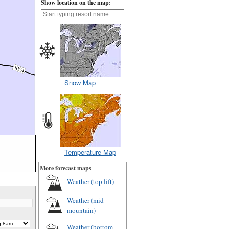
Show location on the map:
Snow Map
Temperature Map
More forecast maps
Weather (top lift)
Weather (mid
mountain)
Weather (bottom