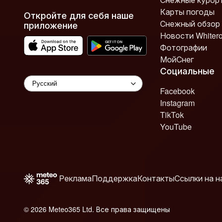
Карты погоды
Откройте для себя наше
Снежный обзор
приложение
Новости Whiter
Фотографии
МойСнег
Социальные
Facebook
Instagram
TikTok
YouTube
Реклама
Поддержка
Контакты
Ссылки на н
© 2026 Meteo365 Ltd. Все права защищены
6