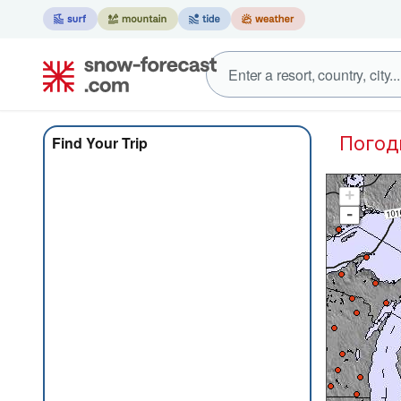
Пого
Find Your Trip
+
-