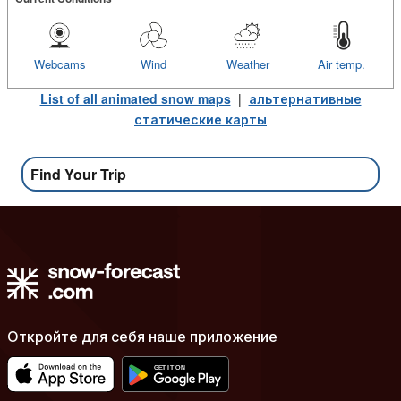
Webcams
Wind
Weather
Air temp.
List of all animated snow maps
|
альтернативные
статические карты
Find Your Trip
Откройте для себя наше приложение