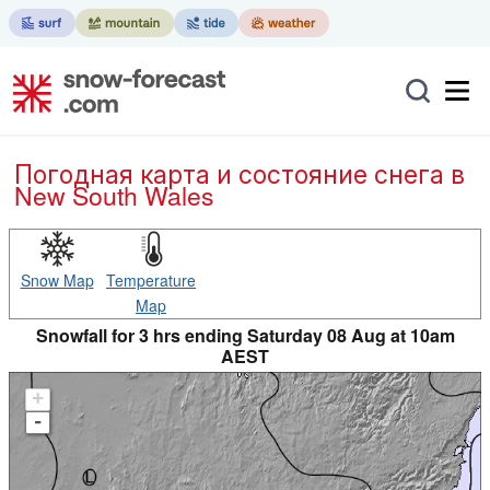
Погодная карта и состояние снега в
New South Wales
Snow Map
Temperature
Map
Snowfall for 3 hrs ending Saturday 08 Aug at 10am
AEST
+
-