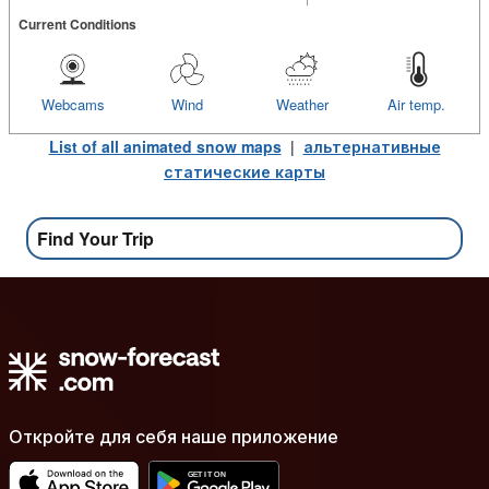
Current Conditions
Webcams
Wind
Weather
Air temp.
List of all animated snow maps
|
альтернативные
статические карты
Find Your Trip
Откройте для себя наше приложение