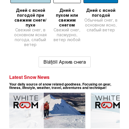
Дней с ясной
Дней с
Дней с ясной
погодой при
пухом или
погодой
свежем снеге/
свежим
Обычный снег, в
пухе
снегом
основном ясно,
Свежий снег, в
Свежий снег,
слабый ветер
основном ясная
пасмурно,
погода, слабый
ветер любой
ветер
Bláfjöll Архив снега