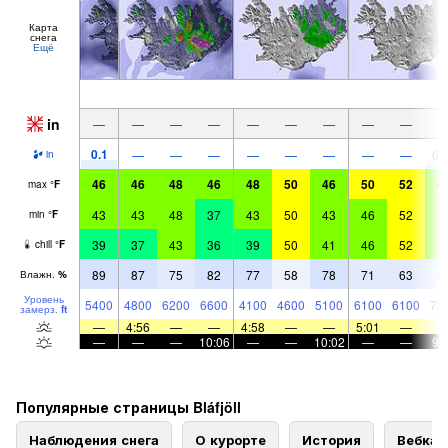
Карта
снега
Ещё
in
—
—
—
—
—
—
—
—
—
0.1
—
—
—
—
—
—
—
—
0.
in
46
46
48
46
48
50
46
50
52
4
max
°
F
43
43
48
37
43
50
43
46
52
4
min
°
F
39
37
43
36
39
50
41
46
52
4
chill
°
F
89
87
75
82
77
58
78
71
63
9
Влажн.
%
Уровень
5400
4800
6200
6600
4100
4600
5100
6100
6100
72
замерз.
ft
—
4:56
—
—
4:58
—
—
5:01
—
—
—
—
10:06
—
—
10:02
—
—
9:
Популярные страницы Bláfjöll
Наблюдения снега
О курорте
История
Вебка