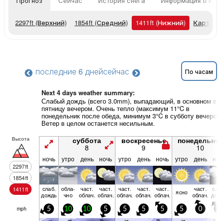
Прогноз
Сейчас
История снега
Информация о кур
2297
ft
(Верхний)
1854
ft
(Средний)
1411
ft
(Нижний)
Карты п
последние 6 дней
сейчас
По часам
Next 4 days weather summary:
Слабый дождь (всего 3.0mm), выпадающий, в основном в
пятницу вечером. Очень тепло (максимум 11°C в
понедельник после обеда, минимум 3°C в субботу вечером
Ветер в целом останется несильным.
Высота
суббота
воскресенье
понедельни
8
9
10
ночь
утро
день
ночь
утро
день
ночь
утро
день
но
2297
ft
1854
ft
слаб.
обла­
част.
част.
част.
част.
част.
част.
сла
1411
ft
ясно
дождь
чно
облач.
облач.
облач.
облач.
облач.
облач.
дож
mph
5
10
10
5
5
5
5
5
0
1