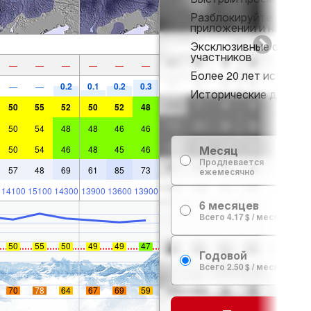
Разблокируйте полны
приложении и на веб-
Эксклюзивные скидки
участников
—
—
—
—
—
—
Более 20 лет истории 
0.2
0.1
0.2
0.3
—
—
Исторические данные 
50
55
52
50
52
48
50
54
48
48
46
46
Месяц
50
54
46
48
45
46
Продлевается
57
48
69
61
85
73
ежемесячно
14100
15100
14300
13900
13600
13900
6 месяцев
Всего 4.17 $ / месяц
50
55
50
49
49
47
Годовой
Всего 2.50 $ / месяц
70
78
64
67
69
59