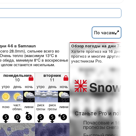
По часам
дни 4-6 в Samnaun
Обзор погоды на дни 7–16:
сего 28.0mm), сильнее всего во
Хотите прогноз на 16 дней? Отк
 Очень тепло (максимум 13°C в
прогноз и многие другие функци
е обеда, минимум 8°C в воскресенье
участником Pro.
в целом останется несильным.
понедельник
вторник
10
11
Snow
Pr
утро
день
ночь
утро
день
ночь
част.
риск
риск
ясно
ливни
ливни
облач.
грозы
грозы
Станьте Pro и получит
5
0
5
5
5
5
Почасовые и 16-днев
прогнозы снега
Быстрый просмотр бе