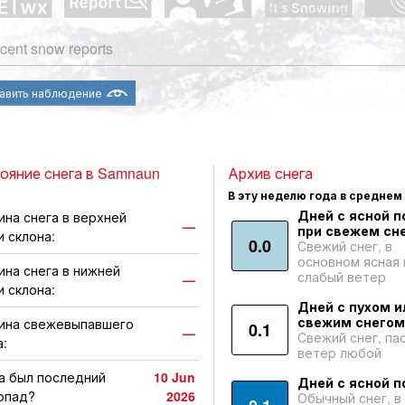
cent snow reports
авить наблюдение
ояние снега в Samnaun
Архив снега
В эту неделю года в среднем
Дней с ясной п
ина снега в верхней
—
при свежем сне
и склона:
0.0
Свежий снег, в
основном ясная 
ина снега в нижней
слабый ветер
—
и склона:
Дней с пухом и
свежим снегом
ина свежевыпавшего
0.1
—
Свежий снег, па
а:
ветер любой
а был последний
10 Jun
Дней с ясной п
опад?
2026
Обычный снег, в