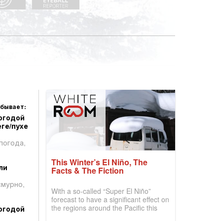
 бывает:
огодой
ге/пухе
погода,
This Winter’s El Niño, The
ли
Facts & The Fiction
смурно,
With a so-called “Super El Niño”
forecast to have a significant effect on
the regions around the Pacific this
огодой
winter, the question skiers are asking