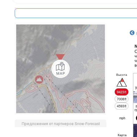
N
С
ч
ч
в
Высота
9423
ft
7008
ft
4593
ft
г
mph
Предложения от партнеров Snow-Forecast
Карта