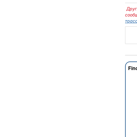
Друг
сооб
трасс
Fin