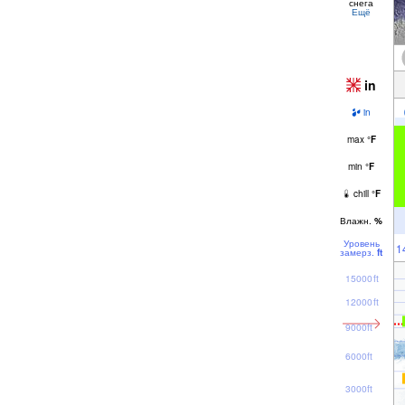
снега
Ещё
in
in
max
°
F
min
°
F
chill
°
F
Влажн.
%
Уровень
1
замерз.
ft
15000ft
12000ft
9000ft
6000ft
3000ft