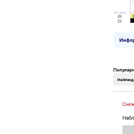
Ур. моря
Инфор
Популяр
Наблюд
Снеж
Набл