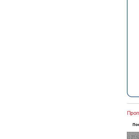
Прог
По