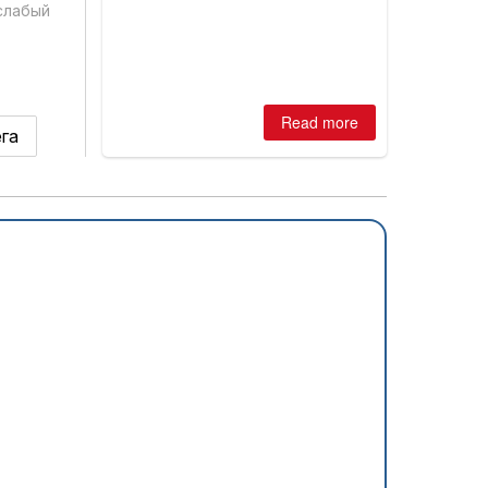
is simple: book now or wait, and
слабый
where are the best odds?
Read more
га