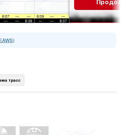
Продолжит
6:07
—
—
6:09
—
—
—
—
8:38
—
—
8:37
(EAWS)
ема трасс