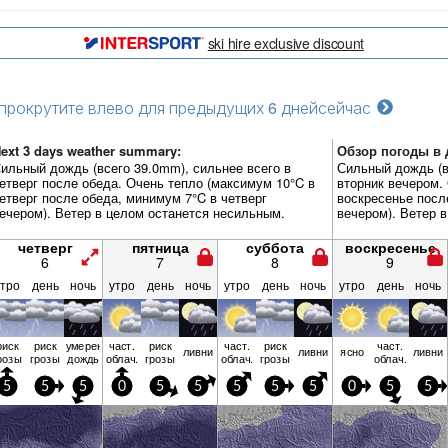
ski hire exclusive discount
прокрутите влево для предыдущих 6 дней
сейчас
ext 3 days weather summary:
Обзор погоды в 
ильный дождь (всего 39.0mm), сильнее всего в
Сильный дождь (в
етверг после обеда. Очень тепло (максимум 10°C в
вторник вечером.
етверг после обеда, минимум 7°C в четверг
воскресенье посл
ечером). Ветер в целом останется несильным.
вечером). Ветер 
четверг
пятница
суббота
воскресенье
6
7
8
9
утро
день
ночь
утро
день
ночь
утро
день
ночь
утро
день
ночь
риск
риск
умерен.
част.
риск
част.
риск
част.
ливни
ливни
ясно
ливни
розы
грозы
дождь
облач.
грозы
облач.
грозы
облач.
5
5
5
0
5
5
5
5
5
0
5
5