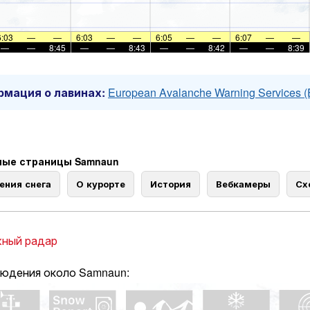
6:03
—
—
6:03
—
—
6:05
—
—
6:07
—
—
—
—
8:45
—
—
8:43
—
—
8:42
—
—
8:39
мация о лавинах:
European Avalanche Warning Services 
ные страницы Samnaun
ения снега
О курорте
История
Вебкамеры
Сх
ный радар
юдения около Samnaun: