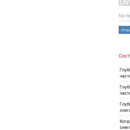
No re
Отпр
Сост
Глуб
част
Глуб
част
Глуб
снег
Когд
снег