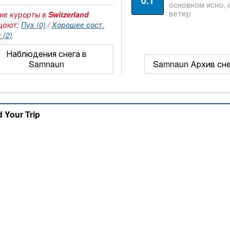
0.1
основном ясно, 
ветер
ие курорты в
Switzerland
щают:
Пух (0)
/
Хорошее сост.
 (2)
Наблюдения снега в
Samnaun
Samnaun Архив сне
d Your Trip