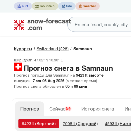
Курорты
Switzerland
(228)
Samnaun
Шир./долг.:
47.02° N
10.30° E
Прогноз снега в Samnaun
Прогноз погоды для Samnaun на
9423
ft
высоте
выпущен:
7 am 06 Aug 2026
(местное время)
Прогноз снега обновлен в
05
ч
09
мин
Прогноз
Сейчас
История снега
Ин
9423
ft
(Верхний)
7008
ft
(Средний)
4593
ft
(Нижн