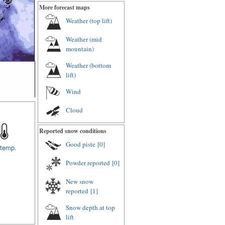
More forecast maps
Weather (top lift)
Weather (mid
mountain)
Weather (bottom
lift)
Wind
Cloud
Reported snow conditions
Good piste
[0]
 temp.
Powder reported
[0]
New snow
reported
[1]
Snow depth at top
lift