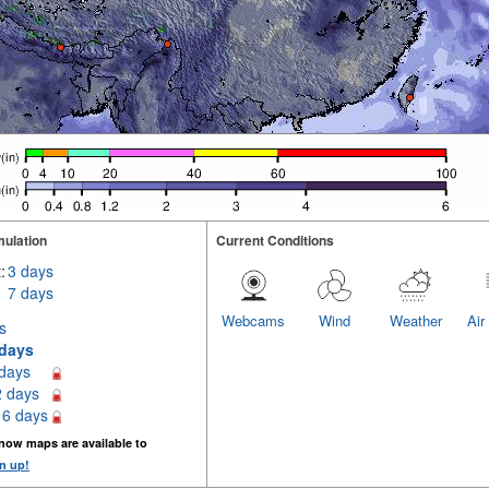
ulation
Current Conditions
:
3 days
7 days
Webcams
Wind
Weather
Air
s
 days
 days
2 days
16 days
now maps are available to
n up!