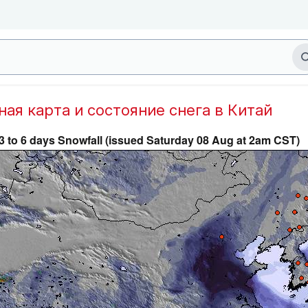
дная карта и состояние снега в Китай
3 to 6 days Snowfall (issued Saturday 08 Aug at 2am CST)