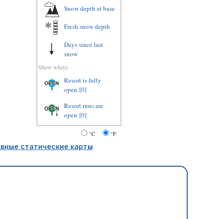
Snow depth at base
Fresh snow depth
Days since last
snow
Show where:
Resort is fully
open
[0]
Resort runs are
open
[0]
°C
°F
вные статические карты