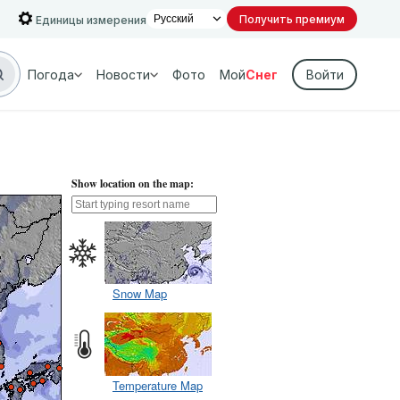
Получить премиум
Единицы измерения
Погода
Новости
Фото
Мой
Снег
Войти
Show location on the map:
Snow Map
Temperature Map