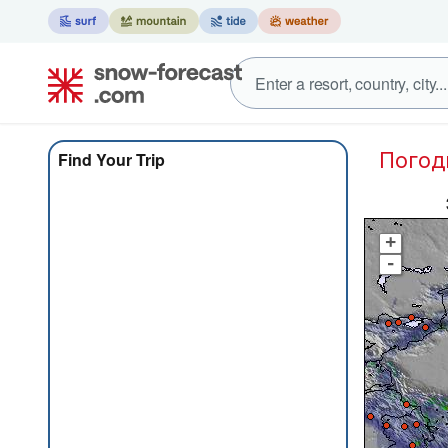
Пого
Find Your Trip
+
-