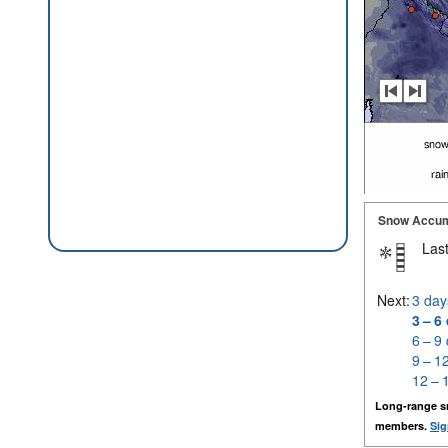
Snow Accum
Last
Next:
3 day
3 – 6
6 – 9
9 – 1
12 – 
Long-range s
members.
Sig