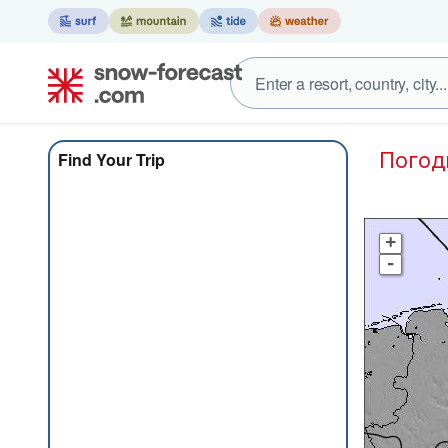
Пого
Find Your Trip
+
-