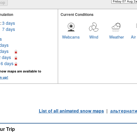
ulation
Current Conditions
:
3 days
7 days
Webcams
Wind
Weather
Air
s
 days
 days
2 days
16 days
now maps are available to
n up!
List of all animated snow maps
|
альтернати
ur Trip