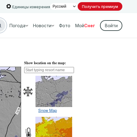
Получить премиум
Единицы измерения
Погода
Новости
Фото
Мой
Снег
Войти
Show location on the map:
Snow Map