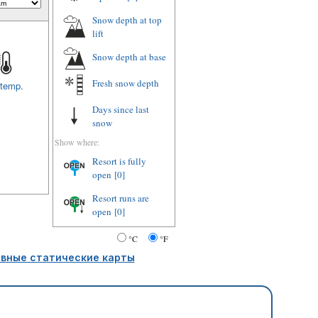
Snow depth at top
lift
Snow depth at base
Fresh snow depth
 temp.
Days since last
snow
Show where:
Resort is fully
open
[0]
Resort runs are
open
[0]
°C
°F
вные статические карты