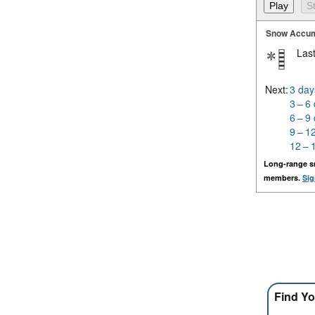
Snow Accum
Last
Next:
3 day
3 – 6
6 – 9
9 – 1
12 – 
Long-range s
members.
Sig
Find Yo