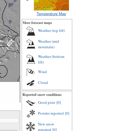
Temperature Map
More forecast maps
Weather (top lift)
Weather (mid
mountain)
Weather (bottom
lift)
Wind
Cloud
Reported snow conditions
Good piste
[0]
Powder reported
[0]
New snow
reported
[0]