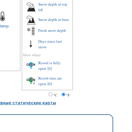
Snow depth at top
lift
Snow depth at base
 temp.
Fresh snow depth
Days since last
snow
Show where:
Resort is fully
open
[0]
Resort runs are
open
[0]
°C
°F
вные статические карты