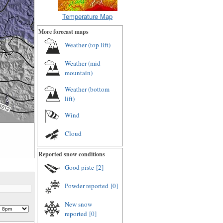
Temperature Map
More forecast maps
Weather (top lift)
Weather (mid
mountain)
Weather (bottom
lift)
Wind
Cloud
Reported snow conditions
Good piste
[2]
Powder reported
[0]
New snow
reported
[0]