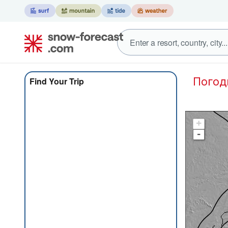
Пого
Find Your Trip
+
-