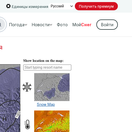
Получить премиум
Единицы измерения
Погода
Новости
Фото
Мой
Снег
Войти
я
Show location on the map:
Snow Map