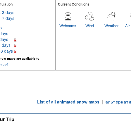
ulation
Current Conditions
:
3 days
7 days
Webcams
Wind
Weather
Air
s
 days
 days
2 days
16 days
now maps are available to
n up!
List of all animated snow maps
|
альтернати
ur Trip