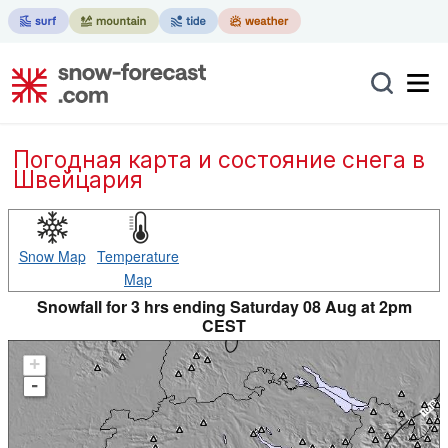
Погодная карта и состояние снега в
Швейцария
Snow Map
Temperature
Map
Snowfall for 3 hrs ending Saturday 08 Aug at 2pm
CEST
+
-