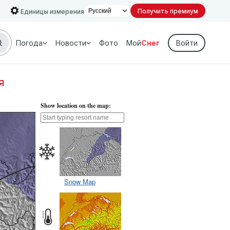
Получить премиум
Единицы измерения
Погода
Новости
Фото
Мой
Снег
Войти
я
Show location on the map:
Snow Map