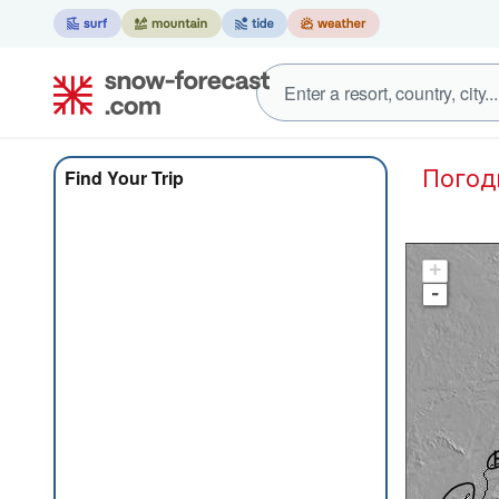
Пого
Find Your Trip
+
-