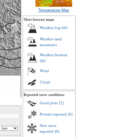
Temperature Map
More forecast maps
Weather (top lift)
Weather (mid
mountain)
Weather (bottom
lift)
Wind
Cloud
Reported snow conditions
Good piste
[2]
Powder reported
[0]
New snow
reported
[0]