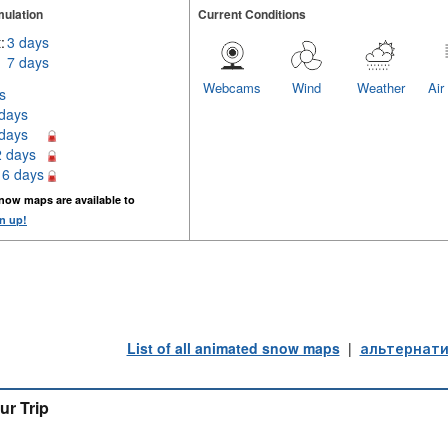
ulation
Current Conditions
:
3 days
7 days
Webcams
Wind
Weather
Air
s
 days
 days
2 days
16 days
now maps are available to
n up!
List of all animated snow maps
|
альтернати
ur Trip