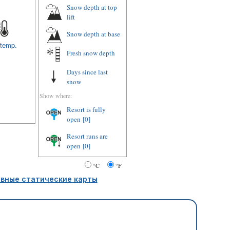
Snow depth at top
lift
Snow depth at base
 temp.
Fresh snow depth
Days since last
snow
Show where:
Resort is fully
open
[0]
Resort runs are
open
[0]
°C
°F
вные статические карты