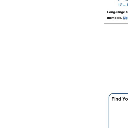
12 – 
Long-range s
members.
Sig
Find Yo