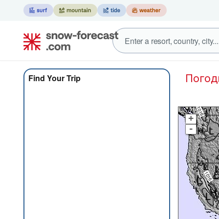
Пого
Find Your Trip
+
-