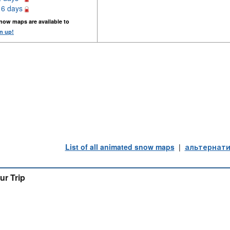
16 days
now maps are available to
n up!
List of all animated snow maps
|
альтернати
ur Trip