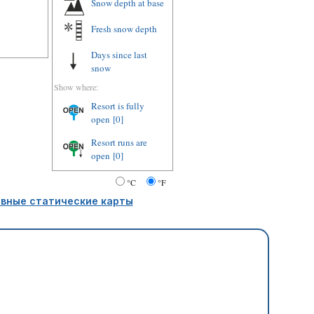
Snow depth at base
Fresh snow depth
Days since last
snow
Show where:
Resort is fully
open
[0]
Resort runs are
open
[0]
°C
°F
вные статические карты