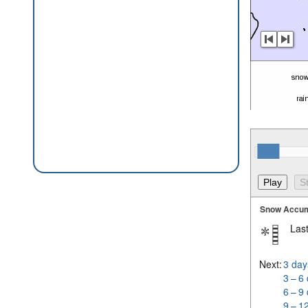
Snow Accum
Last
Next:
3 day
3 – 6
6 – 9
9 – 1