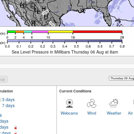
Sea Level Pressure in Millibars Thursday 06 Aug at 8am
ulation
Current Conditions
:
3 days
7 days
Webcams
Wind
Weather
Air
s
 days
 days
2 days