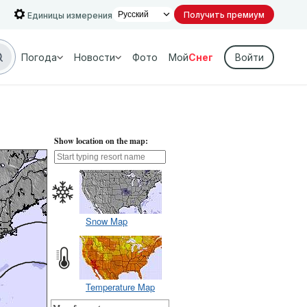
Получить премиум
Единицы измерения
Погода
Новости
Фото
Мой
Снег
Войти
Show location on the map:
Snow Map
Temperature Map