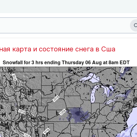
дная карта и состояние снега в Сша
Snowfall for 3 hrs ending Thursday 06 Aug at 8am EDT