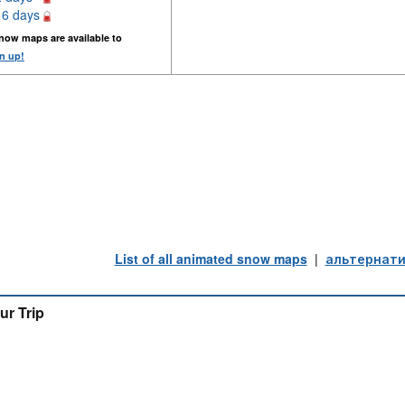
16 days
now maps are available to
n up!
List of all animated snow maps
|
альтернати
ur Trip