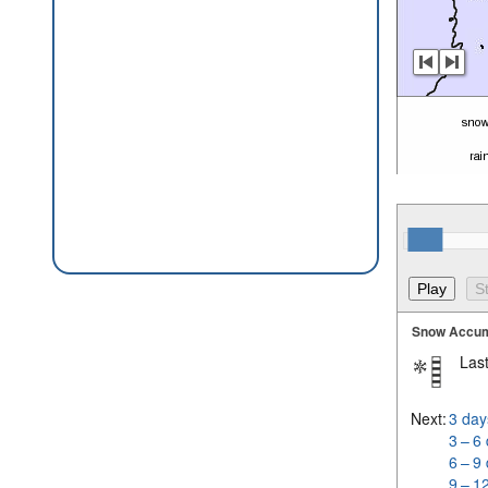
Snow Accum
Last
Next:
3 day
3 – 6
6 – 9
9 – 1