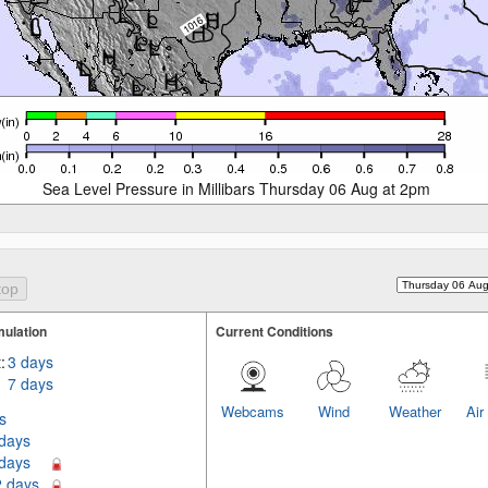
Sea Level Pressure in Millibars Thursday 06 Aug at 2pm
ulation
Current Conditions
:
3 days
7 days
Webcams
Wind
Weather
Air
s
 days
 days
2 days