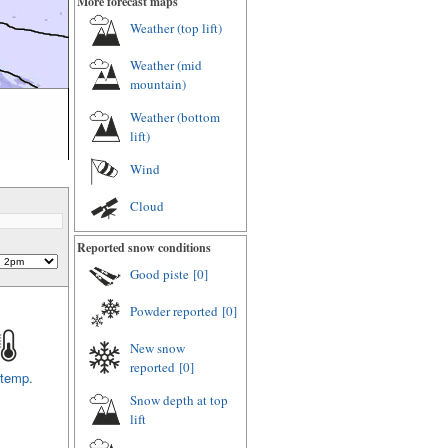
More forecast maps
Weather (top lift)
Weather (mid
mountain)
Weather (bottom
lift)
Wind
Cloud
Reported snow conditions
Good piste
[0]
Powder reported
[0]
New snow
reported
[0]
 temp.
Snow depth at top
lift