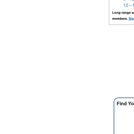
12 – 
Long-range s
members.
Sig
Find Yo