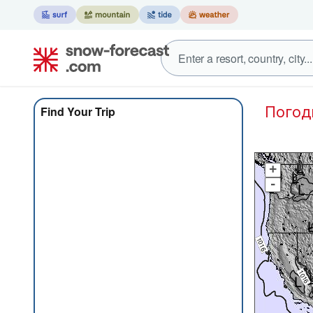
Пого
Find Your Trip
+
-