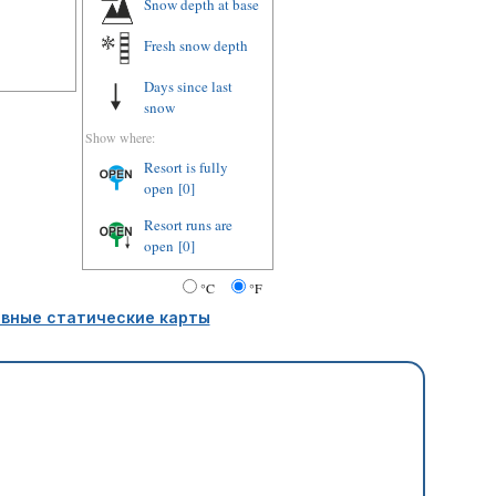
Snow depth at base
Fresh snow depth
Days since last
snow
Show where:
Resort is fully
open
[0]
Resort runs are
open
[0]
°C
°F
вные статические карты