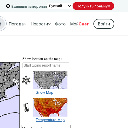
Получить премиум
Единицы измерения
Погода
Новости
Фото
Мой
Снег
Войти
Show location on the map:
Snow Map
Temperature Map