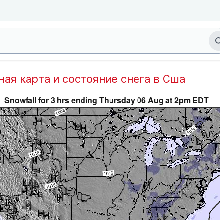
дная карта и состояние снега в Сша
Snowfall for 3 hrs ending Thursday 06 Aug at 2pm EDT