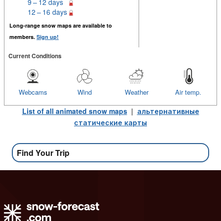
9 – 12 days
12 – 16 days
Long-range snow maps are available to
members.
Sign up!
Current Conditions
Webcams
Wind
Weather
Air temp.
List of all animated snow maps
|
альтернативные
статические карты
Find Your Trip