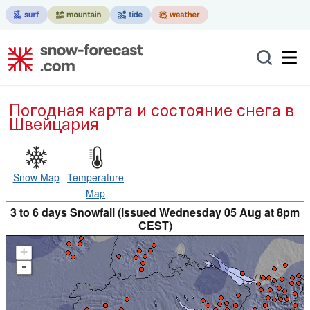
Погодная карта и состояние снега в
Швейцария
Snow Map
Temperature
Map
3 to 6 days Snowfall (issued Wednesday 05 Aug at 8pm
CEST)
+
-