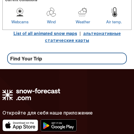
Webcams
Wind
Weather
Air temp.
List of all animated snow maps
|
альтернативные
статические карты
Find Your Trip
Откройте для себя наше приложение